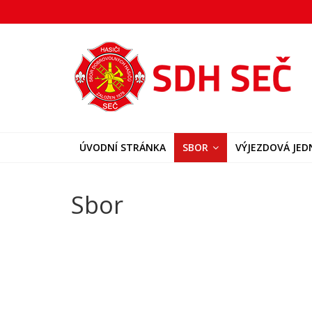
Přeskočit
na
SDH
obsah
Seč
Hasiči
města
ÚVODNÍ STRÁNKA
SBOR
VÝJEZDOVÁ JE
Seč
Sbor