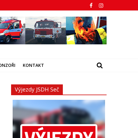
ONZOŘI
KONTAKT
Výjezdy JSDH Seč